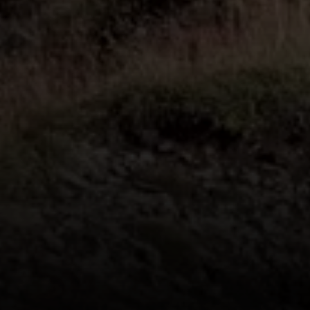
© dav