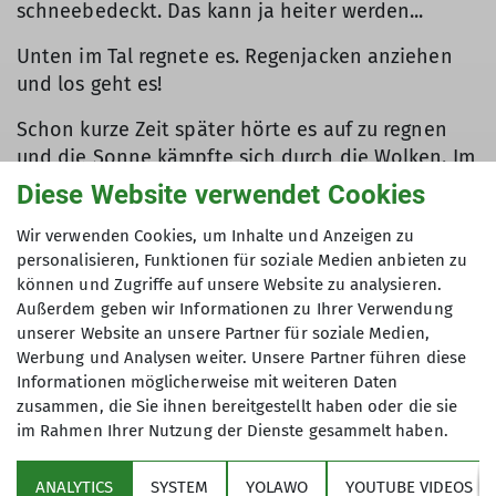
schneebedeckt. Das kann ja heiter werden...
Unten im Tal regnete es. Regenjacken anziehen
und los geht es!
Schon kurze Zeit später hörte es auf zu regnen
und die Sonne kämpfte sich durch die Wolken. Im
T-shirt kamen wir in der Chamona Linard an.
Diese Website verwendet Cookies
Außer uns waren noch zwei weite Gäste da.
Wir verwenden Cookies, um Inhalte und Anzeigen zu
Am Samstag ging es bei schönstem Wetter in
personalisieren, Funktionen für soziale Medien anbieten zu
Richtung Piz Linard. Er war noch etwas mit
können und Zugriffe auf unsere Website zu analysieren.
Außerdem geben wir Informationen zu Ihrer Verwendung
Schnee überzuckert, aber dieser schmolz auf der
unserer Website an unsere Partner für soziale Medien,
Südseite rasch vor sich hin.
Werbung und Analysen weiter. Unsere Partner führen diese
Informationen möglicherweise mit weiteren Daten
Weglos ging es über Felsen und bröselige Rinnen
zusammen, die Sie ihnen bereitgestellt haben oder die sie
in Richtung Gipfel. Immer wieder bestätigten
im Rahmen Ihrer Nutzung der Dienste gesammelt haben.
Steinmännchen oder Steigspuren, dass wir richtig
waren.
ANALYTICS
SYSTEM
YOLAWO
YOUTUBE VIDEOS