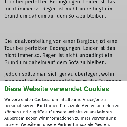
Tour bei perfekten Bedingungen. Leider ist das
nicht immer so. Regen ist nicht unbedingt ein
Grund um daheim auf dem Sofa zu bleiben.
Die Idealvorstellung von einer Bergtour, ist eine
Tour bei perfekten Bedingungen. Leider ist das
nicht immer so. Regen ist nicht unbedingt ein
Grund um daheim auf dem Sofa zu bleiben.
Jedoch sollte man sich genau überlegen, wohin
man geht und gegebenenfalls muss das Tourenziel
überdacht und geändert werden.
Diese Website verwendet Cookies
Dass das ursprüngliche Ziel, die
Wir verwenden Cookies, um Inhalte und Anzeigen zu
personalisieren, Funktionen für soziale Medien anbieten zu
Schwarzhanskarspitze bei der sehr nassen
können und Zugriffe auf unsere Website zu analysieren.
Wetterprognose keinen Sinn macht, war schnell
Außerdem geben wir Informationen zu Ihrer Verwendung
klar. Aber ganz absagen? Nicht unbedingt…
unserer Website an unsere Partner für soziale Medien,