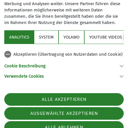
Nachdem der Alpenvereinswetterbericht für den
Werbung und Analysen weiter. Unsere Partner führen diese
Sonntag nur noch geringe Niederschläge
Informationen möglicherweise mit weiteren Daten
prognostizierte, musste ein geeignetes Ziel
zusammen, die Sie ihnen bereitgestellt haben oder die sie
gefunden werden.
im Rahmen Ihrer Nutzung der Dienste gesammelt haben.
Die Wahl fiel dann auf den Breitenberg bei
ANALYTICS
SYSTEM
YOLAWO
YOUTUBE VIDEOS
Pfronten. Auf dessen Gipfel befindet sich die
Ostlerhütte. Bei gutem Wetter ein sehr, sehr gut
Akzeptieren (Übertragung von Nutzerdaten und Cookie)
besuchtes Ziel und nicht unbedingt die erste
Wahl für eine Alpenvereinstour.
Cookie Beschreibung
Bei leichtem Nieselregen stieg dann die
Verwendete Cookies
achtköpfige Biberacher Gruppe durch den
Bergwald auf zum langestreckten Rücken des
Breitenberges. Der nasse, aber gut begehbare
ALLE AKZEPTIEREN
Weg führte kurzweilig über den Bergrücken zur
Ostlerhütte.
AUSGEWÄHLTE AKZEPTIEREN
Nach der Mittagspause in der gemütlichen Hütte
ALLE ABLEHNEN