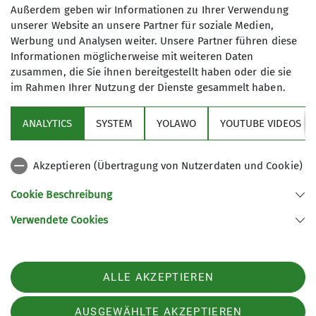
Mehrtagestouren mit Hüttenaufenthalt sind – bei
Außerdem geben wir Informationen zu Ihrer Verwendung
entsprechender Übung – durchaus möglich.
unserer Website an unsere Partner für soziale Medien,
Werbung und Analysen weiter. Unsere Partner führen diese
Informationen möglicherweise mit weiteren Daten
zusammen, die Sie ihnen bereitgestellt haben oder die sie
im Rahmen Ihrer Nutzung der Dienste gesammelt haben.
ANALYTICS
SYSTEM
YOLAWO
YOUTUBE VIDEOS
Sektion
Akzeptieren (Übertragung von Nutzerdaten und Cookie)
Aktuelles
Cookie Beschreibung
Verwendete Cookies
Sektion Biberach des Deutschen Alpenvereins (DAV) e. V.
Ehinger-Tor-Platz 3
88400 Biberach
ALLE AKZEPTIEREN
Telefon +4973513207575
Kontakt
AUSGEWÄHLTE AKZEPTIEREN