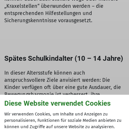
„Kraxelstellen“ überwunden werden – die
entsprechenden Hilfestellungen und
Sicherungskenntnisse vorausgesetzt.
Spätes Schulkindalter (10 – 14 Jahre)
In dieser Altersstufe können auch
anspruchsvollere Ziele anvisiert werden: Die
Kinder verfügen oft über eine gute Ausdauer, die
Bewegungsharmonie ist verbessert, ihre
Körperkraft nimmt zu. Gehzeiten von sechs bis
Diese Website verwendet Cookies
sieben Stunden sollten jedoch nicht
Wir verwenden Cookies, um Inhalte und Anzeigen zu
überschritten werden. Bisweilen wollen Kinder
personalisieren, Funktionen für soziale Medien anbieten zu
auch ihre Lei- stungsgrenze erreichen.
können und Zugriffe auf unsere Website zu analysieren.