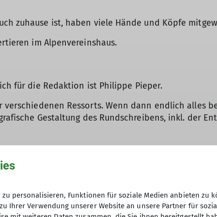
uch zuhause ist, haben viele Hände und Köpfe mitgewi
ertieren im Alpenvereinshaus.
ch für die Redaktion ist Philippe Pieper.
© DAV
r verschiedenen Ressorts. Wenn dann endlich alles bei
grafische Gestaltung des Rundschreibens, inkl. der Ent
leser. Die Rückmeldungen über Rechtschreibfehler od
ies
ann das Heft in den Druck.
zu personalisieren, Funktionen für soziale Medien anbieten zu k
ibens ist das Kuvertieren. Die Rundschreiben werden
zu Ihrer Verwendung unserer Website an unsere Partner für sozi
ber versehen und sortiert: Post oder Austräger.
se mit weiteren Daten zusammen, die Sie ihnen bereitgestellt ha