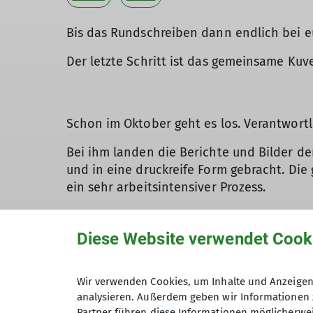
Bis das Rundschreiben dann endlich bei e
Der letzte Schritt ist das gemeinsame Kuv
Schon im Oktober geht es los. Verantwortli
Bei ihm landen die Berichte und Bilder de
und in eine druckreife Form gebracht. Die 
ein sehr arbeitsintensiver Prozess.
Den Entwurf erhalten dann die Korrektur
wieder eingepflegt.
Diese Website verwendet Cook
Nach vielen, vielen Stunden Arbeit geht d
Wir verwenden Cookies, um Inhalte und Anzeigen 
Das Finale vor dem Versand des Rundschre
analysieren. Außerdem geben wir Informationen 
Umschläge gepackt, mit einem Adressaufkle
Partner führen diese Informationen möglicherwei