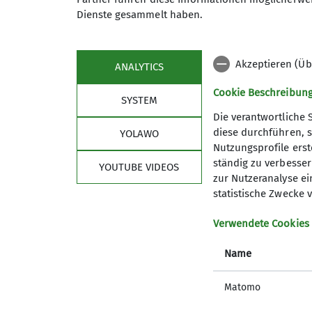
Dienste gesammelt haben.
Bei rund 2500 Umschlägen ist das einiges 
Ein herzliches Dankeschön an Philippe und
Akzeptieren (Üb
ANALYTICS
Cookie Beschreibun
SYSTEM
Die verantwortliche 
diese durchführen, s
YOLAWO
Nutzungsprofile erste
ständig zu verbessern
YOUTUBE VIDEOS
zur Nutzeranalyse ei
statistische Zwecke v
Verwendete Cookies
Name
Matomo