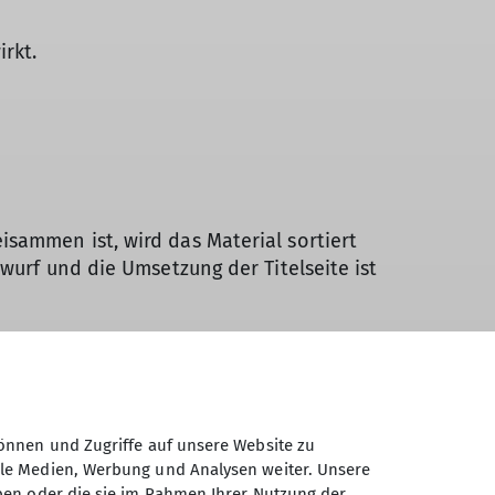
rkt.
sammen ist, wird das Material sortiert
wurf und die Umsetzung der Titelseite ist
er andere unklarheiten werden dann
önnen und Zugriffe auf unsere Website zu
 gemeinsam mit den Mitgliedsausweisen in
ale Medien, Werbung und Analysen weiter. Unsere
ben oder die sie im Rahmen Ihrer Nutzung der