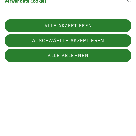
Verwendete Cookies
Autoreifen, rundeten den Abend ab. Am Tag der
Abreise musste das ganze Gepäck wieder in den
Van verstaut werden und bevor es endgültig nach
ALLE AKZEPTIEREN
Hause ging, meisterten die Kinder und
Jugendlichen den Klettersteig in der Schlucht des
AUSGEWÄHLTE AKZEPTIEREN
Rio Sallagoni.
ALLE ABLEHNEN
Autor: Christoph