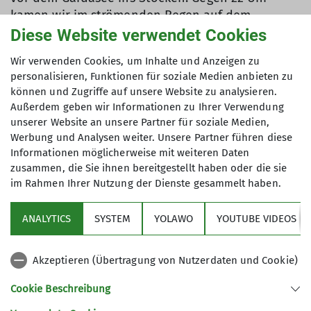
kamen wir im strömenden Regen auf dem
Campingplatz Zoo an und mussten noch unser
Diese Website verwendet Cookies
Camp aufschlagen. Nach einer kurzen Nacht
Wir verwenden Cookies, um Inhalte und Anzeigen zu
wurden wir mit herrlichem Sonnenschein zum
personalisieren, Funktionen für soziale Medien anbieten zu
Frühstück überrascht. Die Kletterausrüstung
können und Zugriffe auf unsere Website zu analysieren.
wurde angelegt, um den Hausberg “Colodri” über
Außerdem geben wir Informationen zu Ihrer Verwendung
den Klettersteig zu besteigen, welcher mit einer
unserer Website an unsere Partner für soziale Medien,
neuen Wegführung selbst die “Alten Hasen”
Werbung und Analysen weiter. Unsere Partner führen diese
überraschte. Am nächsten Tag wurden die
Informationen möglicherweise mit weiteren Daten
zusammen, die Sie ihnen bereitgestellt haben oder die sie
Boulderfelsen am Fuße des Colodris
im Rahmen Ihrer Nutzung der Dienste gesammelt haben.
ausgekundschaftet und an den kleineren
Kletterfelsen wurde das Vorsteigen und Abseilen
ANALYTICS
SYSTEM
YOLAWO
YOUTUBE VIDEOS
geübt. Jeden Tag war das Wetter viel schöner, wie
der Wetterbericht eigentlich vorhergesagt hatte.
Deshalb konnte die Gruppe an Ostern im
Akzeptieren (Übertragung von Nutzerdaten und Cookie)
großartigen Klettergarten “Belvedere”, mit Blick
Cookie Beschreibung
auf den Gardasee, die Frühlingstemperaturen
genießen. Vier große Pizzen, in der Größe von